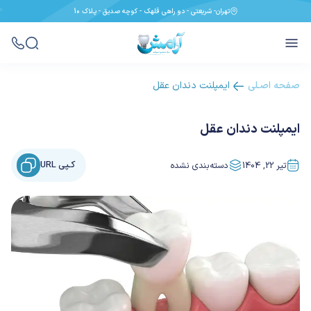
تهران- شریعتی - دو راهی قلهک - کوچه صدیق - پـلاک 10
صفحه اصـلی
ایمپلنت دندان عقل
ایمپلنت دندان عقل
کـپی URL
تیر 22, 1404
دسته‌بندی نشده