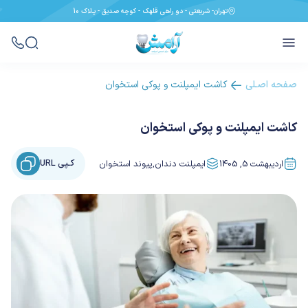
تهران- شریعتی - دو راهی قلهک - کوچه صدیق - پـلاک 10
صفحه اصـلی
کاشت ایمپلنت و پوکی استخوان
کاشت ایمپلنت و پوکی استخوان
کـپی URL
اردیبهشت 5, 1405
ایمپلنت دندان
,
پیوند استخوان