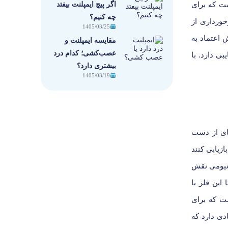
اگر پیچ ایمپلنت بیفتد
ست که برای
چه کنیم؟
خورداری از
1405/03/25
 اعتماد به
مقایسه ایمپلنت و
عصب‌کشی؛ کدام درد
بی دارد. با
بیشتری دارد؟
1405/03/19
های از دست
ازیابی کنند
انیومی نقش
این فلز با
ت که برای
دی دارد که