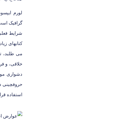
لورم ایپسو
گرافیک است،
شرایط فعلی 
کتابهای زی
می طلبد، ت
خلاقی، و فر
دشواری موجو
حروفچینی د
استفاده قرار