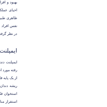
بهبود و افز
احیای عملکر
ظاهری طبیعی
نفس افراد دا
در نظر گرفتن
ایمپلنت
ایمپلنت دند
رفته مورد اس
از یک پایه 
ریشه دندان 
استخوان فک
استقرار منا