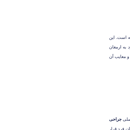
ه است. این
 به ارمغان
و معایب آن
اصلی
جراحی
ن فرد قرار