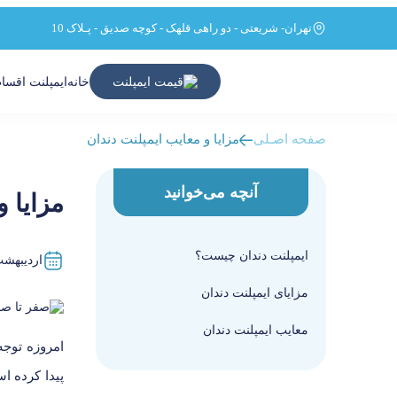
تهران- شریعتی - دو راهی قلهک - کوچه صدیق - پـلاک 10
قیمت ایمپلنت
خانه
ایمپلنت اقس
صفحه اصـلی
مزایا و معایب ایمپلنت دندان
آنچه می‌خوانید
مزایا و
ایمپلنت دندان چیست؟
اردیبهشت 21, 4
مزایای ایمپلنت دندان
معایب ایمپلنت دندان
امروزه توجه
پیدا کرده ا