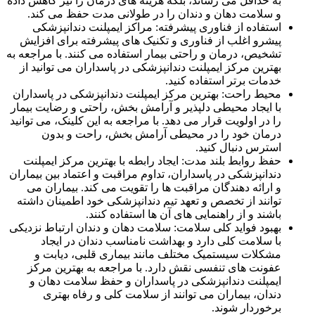
به حداقل می رساند، بلکه هزینه های درمان را نیز کاهش داده
و سلامت دهان و دندان را در طولانی مدت حفظ می کند.
استفاده از فناوری پیشرفته: مراکز ایمپلنت دندانپزشکی
پیشرو اغلب از فناوری و تکنیک های پیشرفته برای افزایش
تشخیص، درمان و راحتی بیمار استفاده می کنند. با مراجعه به
بهترین مرکز ایمپلنت دندانپزشکی در پاسداران می توانید از
خدمات برتر استفاده کنید.
محیط راحت: بهترین مرکز ایمپلنت دندانپزشکی در پاسداران
با ایجاد محیطی دلپذیر و آرامش بخش، راحتی و رضایت بیمار
را در اولویت قرار می دهد. با مراجعه به این کلینک، می توانید
درمان خود را در محیطی آرامش بخش، راحت و بدون
استرس دنبال کنید.
حفظ روابط بلند مدت: ایجاد رابطه با بهترین مرکز ایمپلنت
دندانپزشکی در پاسداران، تداوم مراقبت و اعتماد بین بیماران
و ارائه دهندگان مراقبت ها را تقویت می کند. بیماران می
توانند از تخصص و تعهد تیم دندانپزشکی خود اطمینان داشته
باشند و از راهنمایی های آن ها استفاده کنند.
بهبود فواید کلی سلامت: سلامت دهان و دندان ارتباط نزدیکی
با سلامت کلی دارد و بهداشت نامناسب دندان در ایجاد
مشکلات سیستمیک مختلف مانند بیماری قلبی، دیابت و
عفونت های تنفسی نقش دارد. با مراجعه به بهترین مرکز
ایمپلنت دندانپزشکی در پاسداران و حفظ سلامت دهان و
دندان، بیماران می توانند از سلامت کلی و رفاه بهتری
برخوردار شوند.