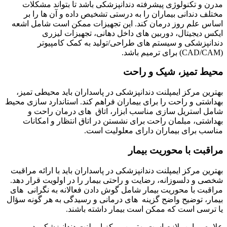
مدرن و تکنولوژی پیشرفته دندانپزشکی باشد تا بتواند مشکلات
مختلف دندانی بیماران را به درستی تشخیص داده و آن ها را بر
اساس علم روز درمان کند. این تجهیزات ممکن است شامل اشعه
ایکس دیجیتال، دوربین های داخل دهانی، تجهیزات لیزری
دندانپزشکی و سیستم های طراحی/تولید به کمک کامپیوتر
(CAD/CAM) برای ترمیم‌ باشد.
محیط تمیز، شیک و راحت
بهترین مرکز ایمپلنت دندانپزشکی در پاسداران باید محیطی تمیز،
بهداشتی و راحت را برای بیماران فراهم کند. استاندارد سازی محیط
شامل استریل‌ سازی مناسب ابزار، اتاق های درمان راحت و
بهداشتی، مبلمان راحت برای نشستن در اتاق انتظار و امکانات
مناسب برای بیماران دارای معلولیت است.
مراقبت با محوریت بیمار
بهترین مرکز ایمپلنت دندانپزشکی در پاسداران باید با ارائه مراقبت
شخصی و دلسوزانه، رضایت و راحتی بیمار را در اولویت قرار دهد.
مراقبت با محوریت بیمار شامل گوش دادن فعالانه به نگرانی های
بیمار، توضیح واضح گزینه های درمانی و رسیدگی به هر گونه سؤال
یا ترسی است که ممکن است بیمار داشته باشند.
علاوه بر این، لازم است بهترین مرکز ایمپلنت دندانپزشکی در