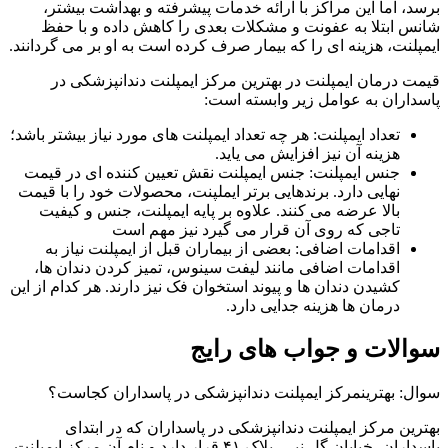
برسد، اما این مراکز با ارائه خدمات پیشرفته و بهداشت بیشتر،
شانس ابتلا به عفونت و مشکلات بعدی را کاهش داده و با حفظ
ایمپلنت، هزینه ای را که بیمار صرف کرده است به او بر می گردانند.
قیمت درمان ایمپلنت در بهترین مرکز ایمپلنت دندانپزشکی در
پاسداران به عوامل زیر وابسته است:
تعداد ایمپلنت: هر چه تعداد ایمپلنت های مورد نیاز بیشتر باشد؛
هزینه آن نیز افزایش می یاید.
جنس ایمپلنت: جنس ایمپلنت نقش تعیین کننده ای در قیمت
نهایی دارد. برندهایی برتر ایملپنت، محصولات خود را با قیمت
بالا عرضه می کنند. علاوه بر پایه ایمپلنت، جنس و کیفیت
تاجی که روی آن قرار می گیرد نیز مهم است
اقدامات اضافی: بعضی از بیماران قبل از ایمپلنت نیاز به
اقدامات اضافی مانند لیفت سینوس، تمیز کردن دندان ها،
کشیدن دندان ها و پیوند استخوان فک نیز دارند. هر کدام از این
درمان ها هزینه جدایی دارد.
سوالات و جواب های رایج
سوال: بهترینمرکز ایمپلنت دندانپزشکی در پاسداران کجاست؟
بهترین مرکز ایمپلنت دندانپزشکی در پاسداران که در ابتدای
پاسداران، خیابان گل نبی، پلاک ۴۱ قرار دارد و نام آن مرکز ایمپلنت