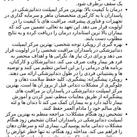
یک سقف برطرف شود.
درمان با کیفیت بالا: بهترین مرکز ایمپلنت دندانپزشکی در
پاسداران با به کارگیری متخصصان ماهر و سرمایه گذاری در
تجهیزات و فناوری پیشرفته، مراقبت های با کیفیت را در
اولویت قرار می دهد. این تعهد به تعالی، تضمین می کند که
بیماران بالا ترین استاندارد درمان را دریافت کرده و به نتایج
مطلوب دست یابند.
بهره گیری از رویکرد توجه شخصی: بهترین مرکز ایمپلنت
دندانپزشکی در پاسداران مراقبت شخصی را در اولویت قرار
می دهد و برای درک نیاز ها، نگرانی ها و اهداف منحصر به
فرد هر بیمار وقت صرف می کند. دندانپزشکان و کارکنان،
برنامه های درمانی را بر این اساس تنظیم می کنند و توصیه
ها و پشتیبانی فردی را در طول دندانپزشکی ارائه می دهند.
رویکرد پیشگیرانه: پیشگیری، کلید حفظ سلامت دهان و
جلوگیری از مشکلات دندانی قبل از بروز آن ها است. بهترین
مرکز ایمپلنت دندانپزشکی در پاسداران بر مراقبت‌ های
پیشگیرانه از طریق معاینات منظم، تمیز کردن و آموزش
بیمار تأکید دارد و به بیماران کمک می ‌کند تا دندان ها و لثه
های سالم خود را مادام ‌العمر حفظ کنند.
تشخیص زود هنگام مشکلات: مراجعه منظم به بهترین مرکز
ایمپلنت دندانپزشکی در پاسداران امکان تشخیص زود هنگام
مشکلات دندانی مانند پوسیدگی، بیماری لثه و سرطان دهان
را فراهم می کند. مداخله زود هنگام، نه تنها خطر عوارض را