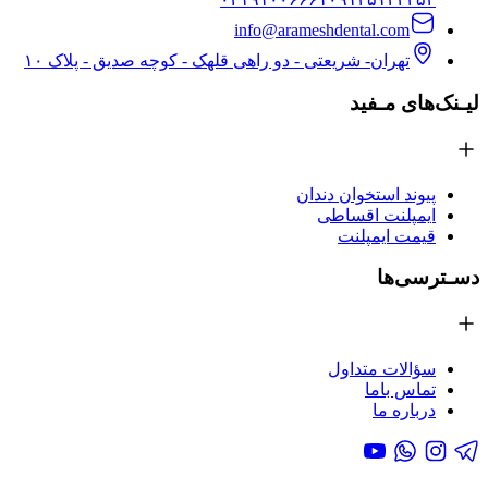
info@arameshdental.com
تهران- شریعتی - دو راهی قلهک - کوچه صدیق - پلاک ۱۰
لیـنک‌های مـفید
پیوند استخوان دندان
ایمپلنت اقساطی
قیمت ایمپلنت
دسـترسی‌ها
سؤالات متداول
تماس باما
درباره ما