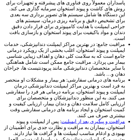
پاسداران معمولاً روی فناوری های پیشرفته و تجهیزات برای
روش‌ های کاشت و پیوند استخوان سرمایه ‌گذاری می ‌کند.
این دستگاه ها شامل سیستم‌ های تصویر برداری سه‌ بعدی
برای تشخیص دقیق و برنامه ‌ریزی درمان، سیستم های
جراحی ایمپلنت با هدایت کامپیوتری برای قرار دادن دقیق
دندان و مواد باکیفیت برای پیوند استخوان و بازسازی بافت
است.
مراقبت جامع: در بهترین مراکز ایمپلنت دندانپزشکی، خدمات
ایمپلنت و پیوند استخوان، اغلب بخشی از یک رویکرد درمانی
جامع است که به سلامت کلی دهان و اهداف زیبایی شناسی
بیمار می پردازد. مراقبت جامع ممکن است شامل هماهنگی
با سایر متخصصان دندانپزشکی مانند پریودنتیست ها، جراحان
دهان و… باشد.
برنامه های درمانی سفارشی: هر بیمار و مشکلات او منحصر
به فرد است و بهترین مراکز ایمپلنت دندانپزشکی درمان
ایمپلنت و پیوند استخوان، برنامه درمانی هر فرد را سفارشی
می کنند. به این منظور دندانپزشکان و متخصصان برای
ارزیابی کامل سلامت دهان و دندان بیمار، ارزیابی کیفیت و
کمیت استخوان و ایجاد برنامه های درمانی سفارشی وقت
بیشتری صرف می کنند.
مراقبت و پیگیری بعد از ایمپلنت
: پس از ایمپلنت و پیوند
استخوان، بیماران به مراقبت و نظارت جدی برای اطمینان از
بهبودی و ادغام مناسب ایمپلنت ها و گرافت ها نیاز دارند.
بهترین مرکز ایمپلنت دندانپزشکی در پاسداران دستور العمل‌