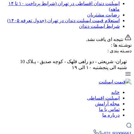
ایمپلنت دندان اقساطی در تهران (شرایط پرداخت ۱۰ تا ۱۴
ماهه)
رضایت مشتریان
استعلام قیمت ایمپلنت دندان در تهران (جدول تعرفه‌ ۱۴۰۵)
شرایط ایمپلنت دندان
نتیجه ای یافت نشد.
نوشـته ها :
دسـته بندی :
تهران- شریعتی - دو راهی قلهک - کوچه صدیق - پـلاک 10
شنبه الی پنجشنبه ۱۰ الی ۱۹
قیمت ایمپلنت
خانه
ایمپلنت اقساطی
مجله آرامش
تماس با ما
درباره ما
021-91006661