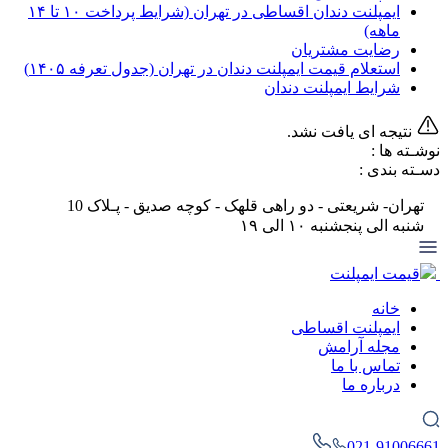
ایمپلنت دندان اقساطی در تهران (شرایط پرداخت ۱۰ تا ۱۴
ماهه)
رضایت مشتریان
استعلام قیمت ایمپلنت دندان در تهران (جدول تعرفه‌ ۱۴۰۵)
شرایط ایمپلنت دندان
نتیجه ای یافت نشد.
نوشـته ها :
دسـته بندی :
تهران- شریعتی - دو راهی قلهک - کوچه صدیق - پـلاک 10
شنبه الی پنجشنبه ۱۰ الی ۱۹
قیمت ایمپلنت
خانه
ایمپلنت اقساطی
مجله آرامش
تماس با ما
درباره ما
021-91006661