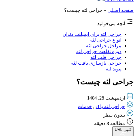
صفحه اصـلی
»
جراحی لثه چیست؟
آنچه می‌خوانید
جراحی لثه برای ایمپلنت دندان
انواع جراحی لثه
مراحل جراحی لثه
دوره نقاهت جراحی لثه
جراحی فلپ لثه
جراحی بازسازی بافت لثه
پیوند لثه
جراحی لثه چیست؟
اردیبهشت 28, 1404
جراحی لثه یا cl
,
خدمات
بـدون نـظر
مطالعه
8
دقیقه
کـپی URL