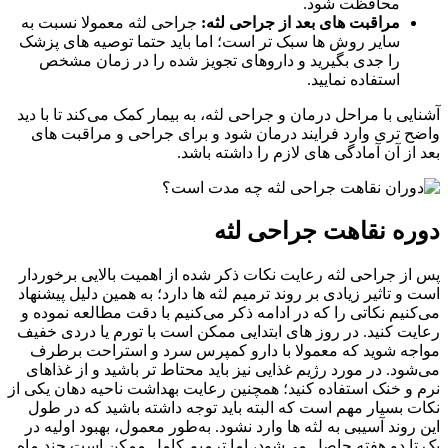
محافظت شود.
مراقبت های بعد از جراحی لثه:
جراحی لثه معمولا نسبت به
سایر روش ها سبک تر است؛ اما باید حتما توصیه های پزشک
را جدی بگیرید و داروهای تجویز شده را در زمان مشخص
استفاده نمایید.
آشنایی با مراحل درمان و جراحی لثه، به بیمار کمک می‌کند تا با دید
واضح تری وارد فرایند درمان شود و برای جراحی و مراقبت های
بعد از آن آمادگی های لازم را داشته باشد.
دوره نقاهت جراحی لثه
پس از جراحی لثه رعایت نکات ذکر شده از اهمیت بالایی برخوردار
است و تاثیر زیادی بر روند ترمیم لثه ها دارد؛ به همین دلیل پیشنهاد
می‌کنیم نکاتی را که در ادامه ذکر می‌کنیم با دقت مطالعه نموده و
رعایت کنید. در روز های ابتدایی ممکن است با تورم یا دردی خفیف
مواجه شوید که معمولا با دارو کمپرس سرد و استراحت برطرف
می‌شود. در مورد رژیم غذایی نیز باید محتاط تر باشید و از غذاهای
نرم و خنک استفاده کنید؛ همچنین رعایت بهداشت ناحیه دهان یکی از
نکات بسیار مهم است که البته باید توجه داشته باشید که در طول
این روند آسیبی به لثه ها وارد نشود. به‌طور معمول، بهبود اولیه در
یک تا دو هفته حاصل می‌شود، اما ترمیم کامل ممکن است چند ماه