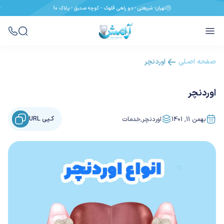
تهران- شریعتی - دو راهی قلهک - کوچه صدیق - پـلاک 10
صفحه اصـلی
اوردنچر
اوردنچر
کـپی URL
بهمن 11, 1401
اوردنچر
,
خدمات