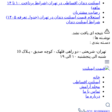
ایمپلنت دندان اقساطی در تهران (شرایط پرداخت ۱۰ تا ۱۴
ماهه)
رضایت مشتریان
استعلام قیمت ایمپلنت دندان در تهران (جدول تعرفه‌ ۱۴۰۵)
شرایط ایمپلنت دندان
نتیجه ای یافت نشد.
نوشـته ها :
دسـته بندی :
تهران- شریعتی - دو راهی قلهک - کوچه صدیق - پـلاک 10
شنبه الی پنجشنبه ۱۰ الی ۱۹
قیمت ایمپلنت
خانه
ایمپلنت اقساطی
مجله آرامش
تماس با ما
درباره ما
021-91006661