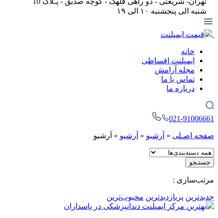
تهران- شریعتی - دو راهی قلهک - کوچه صدیق - پـلاک 10
شنبه الی پنجشنبه ۱۰ الی ۱۹
قیمت ایمپلنت
خانه
ایمپلنت اقساطی
مجله آرامش
تماس با ما
درباره ما
021-91006661
صفحه اصـلی
»
آرشیو
»
آرشیو
»
آرشیو
جستـجو
مرتب‌سازی :
جدیدترین
پربازدیدترین
محبوب‌ترین