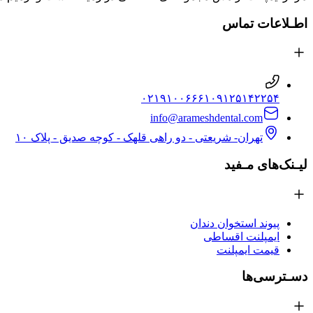
اطـلاعات تماس
۰۲۱۹۱۰۰۶۶۶۱
۰۹۱۲۵۱۴۲۲۵۴
info@arameshdental.com
تهران- شریعتی - دو راهی قلهک - کوچه صدیق - پلاک ۱۰
لیـنک‌های مـفید
پیوند استخوان دندان
ایمپلنت اقساطی
قیمت ایمپلنت
دسـترسی‌ها