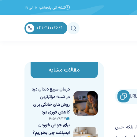
شنبه الی پنجشنبه ۱۰ الی ۱۹
021-91006661
مقالات مشابه
درمان سریع دندان درد
در شب؛ مؤثرترین
روش‌های خانگی برای
کاهش فوری درد
1405/04/27
برای جوش خوردن
ا، بلکه حس
ایمپلنت چی بخوریم؟