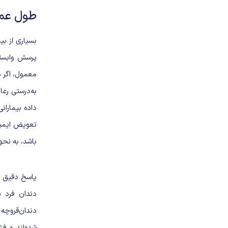
طول عمر
بسیاری از ب
پرسش وابسته
معمول، اگر 
به‌درستی رعا
داده بیماران
تعویض ایمپلن
باشد، به نح
پاسخ دقیق 
دندان فرد 
دندان‌قروچه 
شده‌اند و فش