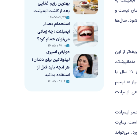
ایمپلنت به
بهترین رژیم غذایی
سان نیست و
بعد از کاشت ایمپلنت
1405/04/21
ود، سال‌ها
استحمام بعد از
ایمپلنت؛ چه زمانی
می‌توان حمام کرد؟
1405/04/20
‌تر از این
عوارض اسپری
لیدوکائین برای دندان؛
ندانپزشک،
هر آنچه باید قبل از
وضعیت لثه و حتی عادت‌های روزمره شما قرار دارد. شاید کسی را بشناسید که بیش از ۲۰ سال با
استفاده بدانید
از به ترمیم
1405/04/14
عی ایمپلنت
عمر ایمپلنت
 است. رعایت
د، می‌تواند