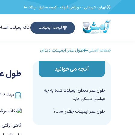
تهران- شریعتی - دو راهی قلهک - کوچه صدیق - پـلاک 10
قیمت ایمپلنت
خانه
ایمپلنت اقسا
صفحه اصـلی
طول عمر ایمپلنت دندان
آنچه می‌خوانید
طول عم
طول عمر دندان ایمپلنت شده به چه
مرداد 9, 1403
عواملی بستگی دارد
طول عمر ایمپلنت چقدر است؟
گاهی وقتی ک