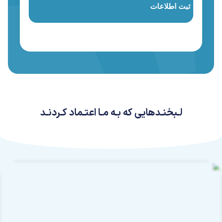
لـبخنـدهایی که بـه مـا اعتـماد کـردنـد