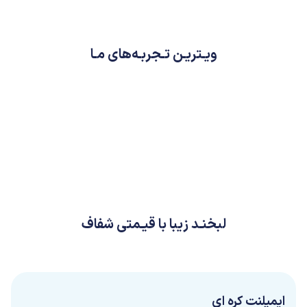
ویـتریـن تـجربـه‌های مـا
لبخنـد زیبا با قیـمتی شفاف
ایمپلنت کره ای