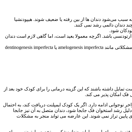
که سبب می‌شود دندان ها از بین رفته یا ضعیف شوند. هیپودنشیا
ودکان شود.
رتودنسی باشد. اگرچه معمولا بعید است، اما گاهی لازم است دندان
عوامل ژنتیکی: برخی از کودکان ممکن است بیماری‌ های ژنتیکی را به ارث ببرند که آنها را مستعد از دست دادن یا بدشکلی دندان کند. مشکلاتی مانند amelogenesis imperfecta یا dentinogenesis imperfecta
ست تمایل داشته باشند که این گزینه درمانی را برای کودک خود بعد از
ل فک امکان پذیر می کند.
ر نوجوانی ادامه دارد. اگر یک کودک ایمپلنت دریافت کند، به احتمال
 دلیل رشد استخوان فک جابجا شود، دندان متصل به آن نیز جابجا
دان های بالایی به درستی با دندان های پایین تراز نمی شوند. این عارضه می تواند منجر به مشکلات
رفته شود. برای این بیماران، دندانپزشک و متخصص ارتودنسی برای