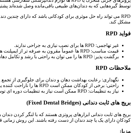
پروتزهای جزئی متحرک یا RPD ها لوازم دندان
توسط گیره‌هایی که به دندان‌های طبیعی باقی‌مانده وصل شده‌اند پشتیب
RPD می تواند راه حل موثری برای کودکانی باشد که دارای چندین 
مشکل کند.
فواید RPD
غیر تهاجمی: RPD ها برای نصب نیازی به جراحی ندارند.
قیمت مناسب: RPD ها عموماً مقرون به صرفه تر از ایمپلنت های دندانی هستند.
برگشت پذیر: RPD ها را می توان به راحتی با رشد و تکامل دهان کودک تنظیم یا جایگزین کرد.
ملاحظات RPD
نگهداری: رعایت بهداشت دهان و دندان برای جلوگیری از تجمع
راحتی: برخی از کودکان ممکن است RPD ها را ناراحت کننده یا دست و پا گیر بدانند؛ به ویژه در هنگام غذا خوردن یا صحبت کردن.
نیاز به تنظیمات: RPD ممکن است نیاز به تنظیمات دوره ای توسط دندانپزشک داشته باشد تا با فرم رشد یافته دهان کودک، هماهنگ شود.
بریج های ثابت دندانی (Fixed Dental Bridges)
بریج های ثابت دندانی ابزارهای پروتزی هستند که با لنگر کردن دندان
کودکانِ دارای یک یا چند دندان از دست رفته باشند. این روش زمانی قا
مزیا: