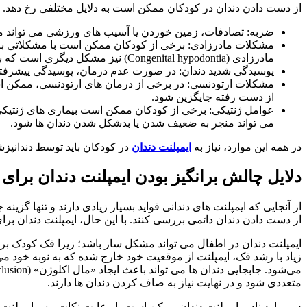
از دست دادن دندان در کودکان ممکن است به دلایل مختلفی رخ دهد. دل
ضربه: تصادفات، زمین خوردن یا آسیب های ورزشی می تواند من
مشکلات مادرزادی: برخی از کودکان ممکن است با مشکلاتی به دنیا
مادرزادی (Congenital hypodontia) نیز مشکل دیگری است که به نام آژنزیس دندان (tooth agenesis) نیز شناخته می‌شود و در آن یک یا چند دندان دائمی رشد نمی کنند.
پوسیدگی شدید دندان: در صورت عدم درمان، پوسیدگی پیشرفته د
مشکلات ارتودنسی: در برخی از درمان های ارتودنسی، ممکن است 
از دست رفته جایگزین شود.
می تواند منجر به ضعیف شدن یا بدشکل شدن دندان ها شود.
در همه این موارد، نیاز به
ایمپلنت دندان
در کودکان باید توسط دندانپز
دلایل چالش برانگیز بودن ایمپلنت دندان برای 
از آنجایی که ایمپلنت های دندانی فواید بسیار زیادی دارند و تنها گزی
از دست دادن دندان دائمی بررسی کنند. با این حال، ایمپلنت دندان بر
ایمپلنت دندان در اطفال می تواند مشکل ساز باشد؛ زیرا فک کودک بر خ
زیاد با رشد فک، ایمپلنت از موقعیت خود خارج شده که به نوبه خود می 
متعددی شود و در نهایت نیاز به صاف کردن دندان ها دارند.
در موارد نادر، ایمپلنت دندان ممکن است با رعایت نکات مهم ایمپلنت