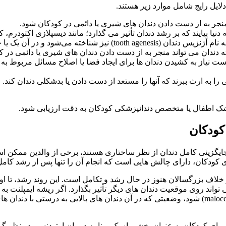
ایل رایج شامل موارد زیر هستند.
جر به از دست دادن دندان های شیری یا دائمی در کودکان شود.
 بیایند که بر رشد دندان تأثیر می گذارد؛ مانند دیسپلازی اکتودرم، 
ندان می تواند منجر به از دست دادن دندان های شیری یا دائمی در ک
نیاز به کشیدن دندان ها برای ایجاد فضا یا اصلاح مسائل مربوط به ا
شک اطفال یا متخصص دندانپزشکی کودکان به دقت ارزیابی شود.
کودکان
نه جایگزینی کامل دندان از نظر ساختاری هستند، برخی از والدین ممکن ا
ای کودکان، دارای چالش هایی است که انجام آن را تنها پس از رشد کام
لاف بزرگسالان هنوز در حال رشد و تکامل است. این روند رشد، تا اواخ
تواند روی موقعیت دندان های دیگر تأثیر بگذارد. اگر ریشه ایمپلنت به
می‌شود. جابجایی دندان ها می تواند باعث ایجاد «مال اکلوژن» (malocclusion) شود، وضعیتی که در آن دن
 برای کودکان به عنوان بخشی از یک برنامه درمان ارتودنسی در نظر گ